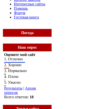
Интересные сайты
Помощь
Форум
Гостевая книга
Погода
Наш опрос
Оцените мой сайт
1.
Отлично
2.
Хорошо
3.
Нормально
4.
Плохо
5.
Ужасно
Результаты
|
Архив
опросов
Всего ответов:
18
Друзья сайта