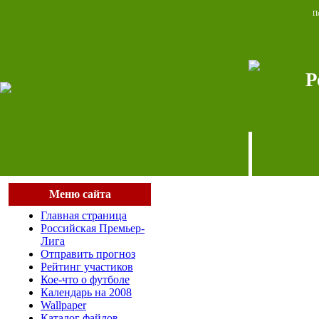
Пя
Р
Меню сайта
Главная страница
Российская Премьер-
Лига
Отправить прогноз
Рейтинг участиков
Кое-что о футболе
Календарь на 2008
Wallpaper
Каталог файлов