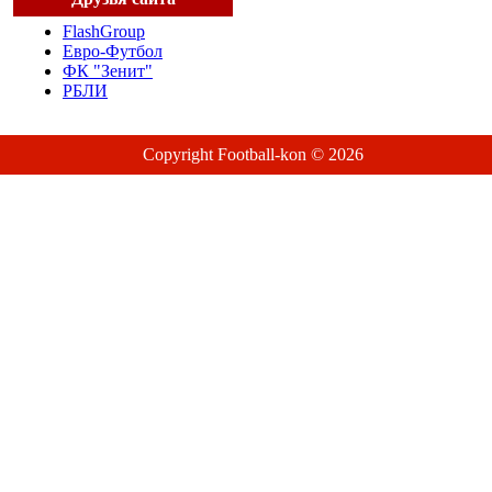
FlashGroup
Евро-Футбол
ФК "Зенит"
РБЛИ
Copyright Football-kon © 2026